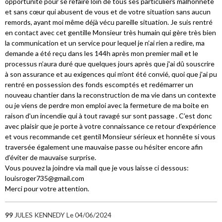
opportunité pour se refaire loin de tous ses particuliers malhonnête
et sans cœur qui abusent de vous et de votre situation sans aucun
remords, ayant moi même déjà vécu pareille situation. Je suis rentré
en contact avec cet gentille Monsieur très humain qui gère très bien
la communication et un service pour lequel je n’ai rien a redire, ma
demande a été reçu dans les 144h après mon premier mail et le
processus n’aura duré que quelques jours après que j'ai dû souscrire
à son assurance et au exigences qui m'ont été convié, quoi que j’ai pu
rentré en possession des fonds escomptés et redémarrer un
nouveau chantier dans la reconstruction de ma vie dans un contexte
ou je viens de perdre mon emploi avec la fermeture de ma boite en
raison d'un incendie qui à tout ravagé sur sont passage . C’est donc
avec plaisir que je porte à votre connaissance ce retour d’expérience
et vous recommande cet gentil Monsieur sérieux et honnête si vous
traversée également une mauvaise passe ou hésiter encore afin
d’éviter de mauvaise surprise.
Vous pouvez la joindre via mail que je vous laisse ci dessous:
louisroger735@gmail.com
Merci pour votre attention.
99
JULES KENNEDY
Le 04/06/2024