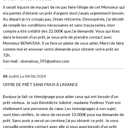
Il serait injuste de ma part de ne pas faire l’éloge de cet Monsieur qui
m’a permis d’obtenir un prêt d’argent dont j’avais urgemment besoin.
Au départ je n’y croyais pas, j’étais réticente. Désespérée, j’ai décidé
de remplir les conditions nécessaires et sans tracasseries, mon
compte a été crédité des 22.000€ que j’ai demandé. Vous qui êtes
dans le besoin d’un prêt, je vous prie de prendre contact avec
Monsieur BENAISSA. Il se fera un plaisir de vous aider. Merci de faire
comme moi et envoyer votre demande pour obtenir votre prêt en
72h.
Son mail : sbenaissa_595@yahoo.com
88
Judith
Le 04/06/2024
OFFRE DE PRÊT SANS FRAIS À L'AVANCE
Bonjour je fait ce témoignage pour aider ceux qui ont besoin d'un
prêt sérieux. Je suis Bénédicte Juliohd , madame Yvelines Yseh est
réellement une personne de cœur. Les temoignages à son sujet,
sont bien vérifiés. Je viens de recevoir 13.000€ pour ma demande de
prêt. Sans avoir a versé un centime j'ai pu obtenir ce prêt. Je vous
conseille prendre contact avec elle si vous avez besoin d'un prêt